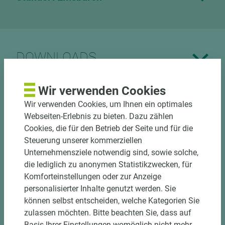
DOWNLOADS
Wir verwenden Cookies
Wir verwenden Cookies, um Ihnen ein optimales
Webseiten-Erlebnis zu bieten. Dazu zählen
Nutzen Sie unseren
Cookies, die für den Betrieb der Seite und für die
Zuschnittservice
Steuerung unserer kommerziellen
Bekantungsfähiger Fixmaßzuschnitt maßhaltig
Unternehmensziele notwendig sind, sowie solche,
und winkelgenau
die lediglich zu anonymen Statistikzwecken, für
Hohe und präzise Leistung durch
Komforteinstellungen oder zur Anzeige
halbautomatische Beschickung
personalisierter Inhalte genutzt werden. Sie
Einzelteiletikettierung auf Wunsch möglich
können selbst entscheiden, welche Kategorien Sie
Materialschonende und kundengerechte
zulassen möchten. Bitte beachten Sie, dass auf
Verpackung der Fixmaße
Basis Ihrer Einstellungen womöglich nicht mehr