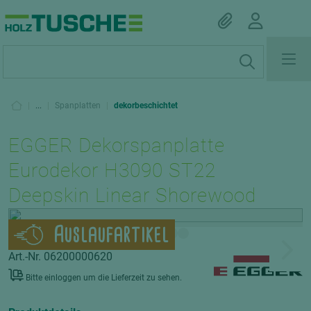
|
...
|
Spanplatten
|
dekorbeschichtet
EGGER Dekorspanplatte
Eurodekor H3090 ST22
Deepskin Linear Shorewood
Auslaufartikel
Art.-Nr. 06200000620
Bitte einloggen um die Lieferzeit zu sehen.