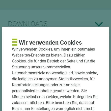
DOWNLOADS
Wir verwenden Cookies
Wir verwenden Cookies, um Ihnen ein optimales
Nutzen Sie unseren
Webseiten-Erlebnis zu bieten. Dazu zählen
Zuschnittservice
Cookies, die für den Betrieb der Seite und für die
Steuerung unserer kommerziellen
Bekantungsfähiger Fixmaßzuschnitt maßhaltig
Unternehmensziele notwendig sind, sowie solche,
und winkelgenau
die lediglich zu anonymen Statistikzwecken, für
Hohe und präzise Leistung durch
Komforteinstellungen oder zur Anzeige
halbautomatische Beschickung
personalisierter Inhalte genutzt werden. Sie
Einzelteiletikettierung auf Wunsch möglich
können selbst entscheiden, welche Kategorien Sie
Materialschonende und kundengerechte
zulassen möchten. Bitte beachten Sie, dass auf
Verpackung der Fixmaße
Basis Ihrer Einstellungen womöglich nicht mehr