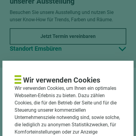
unserer Ausstellung
Besuchen Sie unsere Ausstellung und nutzen Sie
unser Know-How für Trends, Farben und Räume.
Jetzt Termin vereinbaren
Standort Emsbüren
Wir verwenden Cookies
DOWNLOADS
Wir verwenden Cookies, um Ihnen ein optimales
Webseiten-Erlebnis zu bieten. Dazu zählen
Cookies, die für den Betrieb der Seite und für die
Steuerung unserer kommerziellen
Unternehmensziele notwendig sind, sowie solche,
Nutzen Sie unseren
die lediglich zu anonymen Statistikzwecken, für
Zuschnittservice
Komforteinstellungen oder zur Anzeige