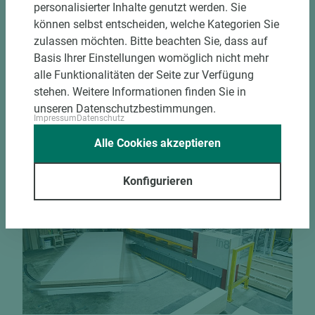
personalisierter Inhalte genutzt werden. Sie
Bekantungsfähiger Fixmaßzuschnitt maßhaltig
können selbst entscheiden, welche Kategorien Sie
und winkelgenau
zulassen möchten. Bitte beachten Sie, dass auf
Hohe und präzise Leistung durch
Basis Ihrer Einstellungen womöglich nicht mehr
halbautomatische Beschickung
alle Funktionalitäten der Seite zur Verfügung
Einzelteiletikettierung auf Wunsch möglich
stehen. Weitere Informationen finden Sie in
Materialschonende und kundengerechte
unseren Datenschutzbestimmungen.
Verpackung der Fixmaße
Impressum
Datenschutz
Alle Cookies akzeptieren
Jetzt Zuschnitt anfragen
Konfigurieren