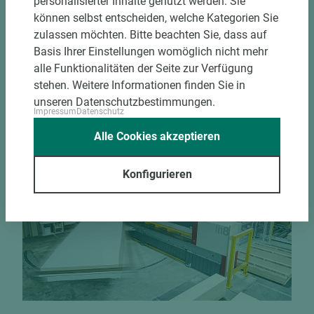
personalisierter Inhalte genutzt werden. Sie
Bekantungsfähiger Fixmaßzuschnitt maßhaltig
können selbst entscheiden, welche Kategorien Sie
und winkelgenau
zulassen möchten. Bitte beachten Sie, dass auf
Hohe und präzise Leistung durch
Basis Ihrer Einstellungen womöglich nicht mehr
halbautomatische Beschickung
alle Funktionalitäten der Seite zur Verfügung
Einzelteiletikettierung auf Wunsch möglich
stehen. Weitere Informationen finden Sie in
Materialschonende und kundengerechte
unseren Datenschutzbestimmungen.
Verpackung der Fixmaße
Impressum
Datenschutz
Alle Cookies akzeptieren
Jetzt Zuschnitt anfragen
Konfigurieren