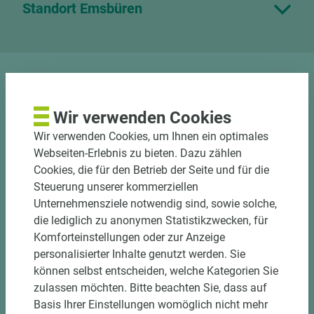
Standort Emsbüren
Wir verwenden Cookies
Wir verwenden Cookies, um Ihnen ein optimales
Nutzen Sie unseren
Webseiten-Erlebnis zu bieten. Dazu zählen
Zuschnittservice
Cookies, die für den Betrieb der Seite und für die
Steuerung unserer kommerziellen
Bekantungsfähiger Fixmaßzuschnitt maßhaltig
Unternehmensziele notwendig sind, sowie solche,
und winkelgenau
die lediglich zu anonymen Statistikzwecken, für
Hohe und präzise Leistung durch
Komforteinstellungen oder zur Anzeige
halbautomatische Beschickung
personalisierter Inhalte genutzt werden. Sie
Einzelteiletikettierung auf Wunsch möglich
können selbst entscheiden, welche Kategorien Sie
Materialschonende und kundengerechte
zulassen möchten. Bitte beachten Sie, dass auf
Verpackung der Fixmaße
Basis Ihrer Einstellungen womöglich nicht mehr