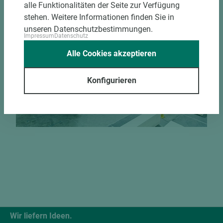
alle Funktionalitäten der Seite zur Verfügung
Jetzt Zuschnitt anfragen
stehen. Weitere Informationen finden Sie in
unseren Datenschutzbestimmungen.
Impressum
Datenschutz
Alle Cookies akzeptieren
Konfigurieren
Wir liefern Ideen.