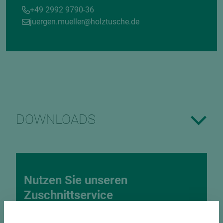
+49 2992 9790-36
juergen.mueller@holztusche.de
DOWNLOADS
Nutzen Sie unseren
Zuschnittservice
Bekantungsfähiger Fixmaßzuschnitt maßhaltig