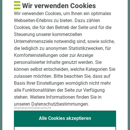
und winkelgenau
Wir verwenden Cookies
Hohe und präzise Leistung durch
Wir verwenden Cookies, um Ihnen ein optimales
halbautomatische Beschickung
Webseiten-Erlebnis zu bieten. Dazu zählen
Einzelteiletikettierung auf Wunsch möglich
Cookies, die für den Betrieb der Seite und für die
Materialschonende und kundengerechte
Steuerung unserer kommerziellen
Verpackung der Fixmaße
Unternehmensziele notwendig sind, sowie solche,
die lediglich zu anonymen Statistikzwecken, für
Jetzt Zuschnitt anfragen
Komforteinstellungen oder zur Anzeige
personalisierter Inhalte genutzt werden. Sie
können selbst entscheiden, welche Kategorien Sie
zulassen möchten. Bitte beachten Sie, dass auf
Basis Ihrer Einstellungen womöglich nicht mehr
alle Funktionalitäten der Seite zur Verfügung
stehen. Weitere Informationen finden Sie in
unseren Datenschutzbestimmungen.
Impressum
Datenschutz
Alle Cookies akzeptieren