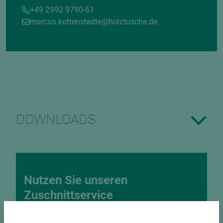
+49 2992 9790-61
marcus.kottenstedte@holztusche.de
DOWNLOADS
Nutzen Sie unseren
Zuschnittservice
Bekantungsfähiger Fixmaßzuschnitt maßhaltig