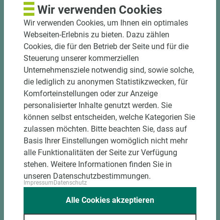
und winkelgenau
Wir verwenden Cookies
Hohe und präzise Leistung durch
Wir verwenden Cookies, um Ihnen ein optimales
halbautomatische Beschickung
Webseiten-Erlebnis zu bieten. Dazu zählen
Einzelteiletikettierung auf Wunsch möglich
Cookies, die für den Betrieb der Seite und für die
Materialschonende und kundengerechte
Steuerung unserer kommerziellen
Verpackung der Fixmaße
Unternehmensziele notwendig sind, sowie solche,
die lediglich zu anonymen Statistikzwecken, für
Jetzt Zuschnitt anfragen
Komforteinstellungen oder zur Anzeige
personalisierter Inhalte genutzt werden. Sie
können selbst entscheiden, welche Kategorien Sie
zulassen möchten. Bitte beachten Sie, dass auf
Basis Ihrer Einstellungen womöglich nicht mehr
alle Funktionalitäten der Seite zur Verfügung
stehen. Weitere Informationen finden Sie in
unseren Datenschutzbestimmungen.
Impressum
Datenschutz
Alle Cookies akzeptieren