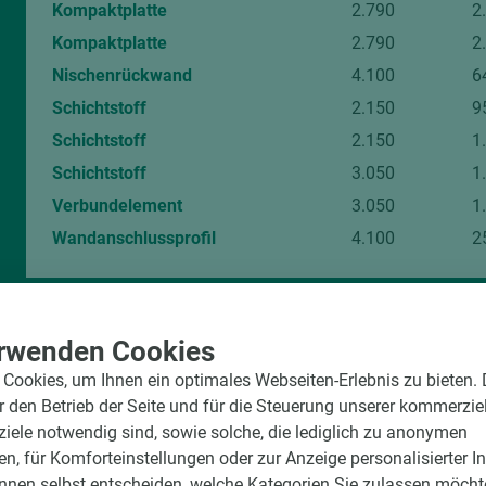
Kompaktplatte
2.790
2
Kompaktplatte
2.790
2
Nischenrückwand
4.100
6
Schichtstoff
2.150
9
Schichtstoff
2.150
1
Schichtstoff
3.050
1
Verbundelement
3.050
1
Wandanschlussprofil
4.100
2
rwenden Cookies
Cookies, um Ihnen ein optimales Webseiten-Erlebnis zu bieten.
ür den Betrieb der Seite und für die Steuerung unserer kommerzie
ele notwendig sind, sowie solche, die lediglich zu anonymen
Standort Emsbüren
en, für Komforteinstellungen oder zur Anzeige personalisierter I
Lise-Meitner-Str. 18
nnen selbst entscheiden, welche Kategorien Sie zulassen möchte