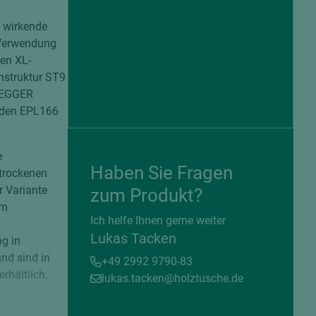
l wirkende
 Verwendung
den XL-
nstruktur ST9
m EGGER
Boden EPL166
e
Haben Sie Fragen
 trockenen
r Variante
zum Produkt?
em
= beschichtete Plattenwerkstoffe
Ich helfe Ihnen gerne weiter
Lukas Tacken
g in
nd sind in
+49 2992 9790-83
rhältlich.
lukas.tacken@holztusche.de