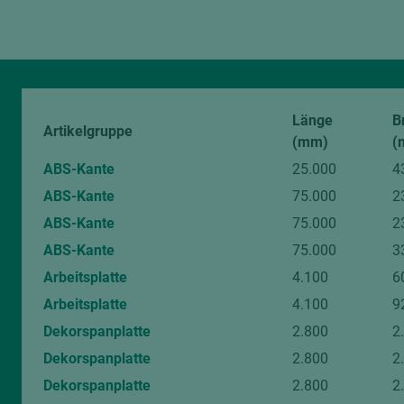
Bitte beachten Sie:
Holz ist ein Naturprodukt. Abweichungen in Farbe und Struktur 
digitalen Bildern sind unvermeidlich.
Von diesem Artikel können Muster angefragt werden.
Länge
B
Artikelgruppe
(mm)
(
ABS-Kante
25.000
4
ABS-Kante
75.000
2
ABS-Kante
75.000
2
ABS-Kante
75.000
3
Arbeitsplatte
4.100
6
Arbeitsplatte
4.100
9
Dekorspanplatte
2.800
2
Dekorspanplatte
2.800
2
Dekorspanplatte
2.800
2