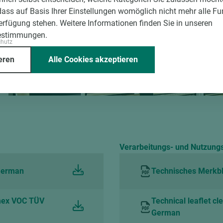
48488 Emsbüren
dass auf Basis Ihrer Einstellungen womöglich nicht mehr alle Fu
Verfügung stehen. Weitere Informationen finden Sie in unseren
Telefon:
+49 2553 9374-0
estimmungen.
chutz
Öffnungszeiten
eren
Alle Cookies akzeptieren
Mo-Fr
07:30-17:00 Uhr
Verarbeitungs- und Nutzung
 German
Technisches Merkbla
mex VOC TÜV
Technical leaflet cl
German