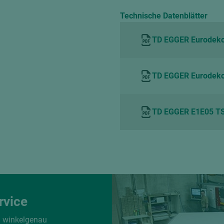
Technische Datenblätter
TD EGGER Eurodeko
TD EGGER Eurodeko
TD EGGER E1E05 TS
rvice
d winkelgenau