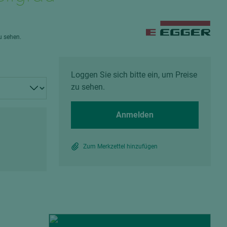
Spanplatten zementgebunden
Sperrholz
Alle Partner anzeigen
Alle Partner anzeigen
zu sehen.
Loggen Sie sich bitte ein, um Preise
zu sehen.
chtet
Anmelden
Zum Merkzettel hinzufügen