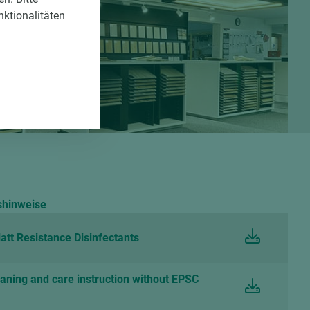
nktionalitäten
shinweise
tt Resistance Disinfectants
eaning and care instruction without EPSC