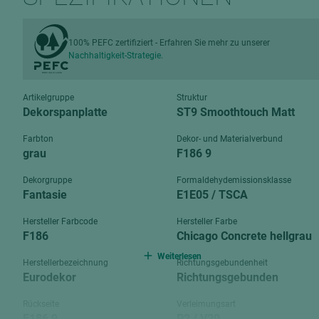
Verbundpl
grundierfolienbeschichtet
Verpacku
hochglänzend
100% PEFC zertifiziert - Erfahren Sie mehr zu unserer
biegbar
Nachhaltigkeit-Strategie.
leicht
dekorbesc
matt
leicht
Artikelgruppe
Struktur
roh
Dekorspanplatte
ST9 Smoothtouch Matt
roh
schwer entflammbar
Farbton
Dekor- und Materialverbund
schwer e
grau
F186 9
Trockenbau
UPB Boar
Dekorgruppe
Formaldehydemissionsklasse
Gipsfaserplatten
Fantasie
E1E05 / TSCA
Norit-Platten
Hersteller Farbcode
Hersteller Farbe
F186
Chicago Concrete hellgrau
Weiterlesen
Herstellerbezeichnung
Richtungsgebundenheit
Eurodekor
Richtungsgebunden
Rückseite
Verleimungsart
F186 9
P2 / V20