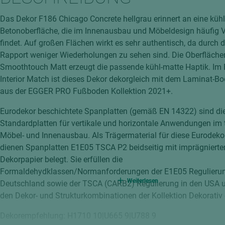
hochglänzend
atten
Das Dekor F186 Chicago Concrete hellgrau erinnert an eine küh
matt
ng
Betonoberfläche, die im Innenausbau und Möbeldesign häufig
Tischlerplatten
findet. Auf großen Flächen wirkt es sehr authentisch, da durch 
hichtet
Rapport weniger Wiederholungen zu sehen sind. Die Oberfläche
Sonderaufbauten
Smoothtouch Matt erzeugt die passende kühl-matte Haptik. I
Stab--Stäbchenplatten
Interior Match ist dieses Dekor dekorgleich mit dem Laminat-
edelfurniert
aus der EGGER PRO Fußboden Kollektion 2021+.
ntflammbar
leicht
Eurodekor beschichtete Spanplatten (gemäß EN 14322) sind di
melaminbeschichtet
ds
Standardplatten für vertikale und horizontale Anwendungen im
Möbel- und Innenausbau. Als Trägermaterial für diese Eurodeko
schwer entflammbar
dienen Spanplatten E1E05 TSCA P2 beidseitig mit imprägniert
Dekorpapier belegt. Sie erfüllen die
Formaldehydklassen/Normanforderungen der E1E05 Regulierun
Weiterlesen
Deutschland sowie der TSCA (CARB2) Regulierung in den USA u
den Dekor- und Strukturkombinationen der Kollektion Dekorativ e
Dekorempfehlung: H1710 10|U665 9|U788 9