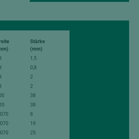
von den gezeigten
reite
Stärke
mm)
(mm)
3
1,5
3
0,8
3
2
3
2
00
38
20
38
.070
8
.070
19
.070
25