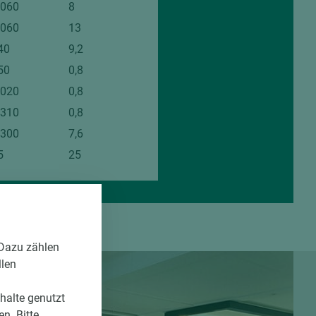
.060
8
.060
13
40
9,2
50
0,8
.020
0,8
.310
0,8
.300
7,6
5
25
 Dazu zählen
llen
nhalte genutzt
n. Bitte