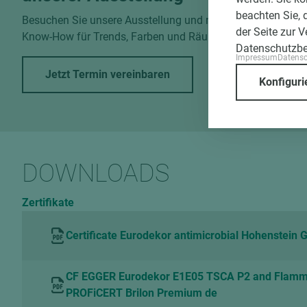
beachten Sie, 
Besuchen Sie unsere Ausstellung und nutzen Sie unser
der Seite zur 
Know-How für Trends, Farben und Räume.
Datenschutzb
Impressum
Datens
Jetzt Termin vereinbaren
Konfiguri
DOWNLOADS
Zertifikate
Certificate Eurodekor antimicrobial Hohenstein
CF EGGER Eurodekor E1E05 TSCA P2 and Flam
PROFiCERT Brilon Premium de