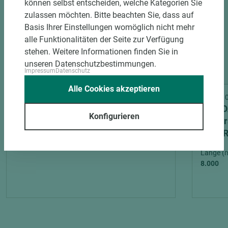
können selbst entscheiden, welche Kategorien Sie
zulassen möchten. Bitte beachten Sie, dass auf
Basis Ihrer Einstellungen womöglich nicht mehr
alle Funktionalitäten der Seite zur Verfügung
stehen. Weitere Informationen finden Sie in
unseren Datenschutzbestimmungen.
Impressum
Datenschutz
Alle Cookies akzeptieren
Art.-Nr. 03700000014
Art.-Nr
EGGER Trittschalldämmung Silenzio
EWIFO
Konfigurieren
Duo 1,5mm, mit integrierter
Univer
Dampfbremse 1 Rolle à 10 qm
8m²/ R
Länge (
8.000