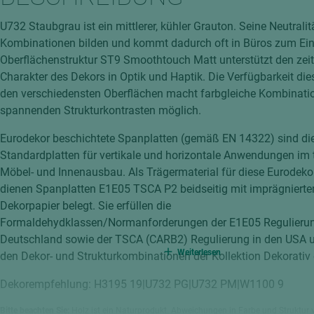
hochglänzend
atten
U732 Staubgrau ist ein mittlerer, kühler Grauton. Seine Neutralit
matt
ng
Kombinationen bilden und kommt dadurch oft in Büros zum Ein
Tischlerplatten
Oberflächenstruktur ST9 Smoothtouch Matt unterstützt den zeit
hichtet
Charakter des Dekors in Optik und Haptik. Die Verfügbarkeit die
Sonderaufbauten
den verschiedensten Oberflächen macht farbgleiche Kombinati
Stab--Stäbchenplatten
spannenden Strukturkontrasten möglich.
edelfurniert
Eurodekor beschichtete Spanplatten (gemäß EN 14322) sind di
ntflammbar
leicht
Standardplatten für vertikale und horizontale Anwendungen im
melaminbeschichtet
ds
Möbel- und Innenausbau. Als Trägermaterial für diese Eurodeko
dienen Spanplatten E1E05 TSCA P2 beidseitig mit imprägniert
schwer entflammbar
Dekorpapier belegt. Sie erfüllen die
Formaldehydklassen/Normanforderungen der E1E05 Regulierun
Deutschland sowie der TSCA (CARB2) Regulierung in den USA u
Weiterlesen
den Dekor- und Strukturkombinationen der Kollektion Dekorativ e
Dekorempfehlung: H3195 19|U732 PG|U732 PM|W1100 9
Bitte beachten Sie:
Holz ist ein Naturprodukt. Abweichungen in Farbe und Struktur 