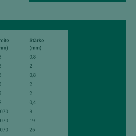
reite
Stärke
mm)
(mm)
3
0,8
3
2
8
0,8
8
2
3
2
2
0,4
.070
8
.070
19
.070
25