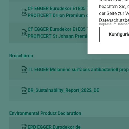
beachten Sie, 
CF EGGER Eurodekor E1E05 TSCA P2 and Flam
der Seite zur 
PROFiCERT Brilon Premium de
Datenschutzb
Impressum
Datens
CF EGGER Eurodekor E1E05 TSCA P2 and Flam
Konfiguri
PROFiCERT St Johann Premium de
Broschüren
TL EGGER Melamine surfaces antibacteriell prop
BR_Sustainability_Report_2022_DE
Environmental Product Declaration
EPD EGGER Eurodekor de