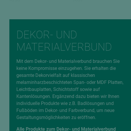
Rückseite
Verleimungsart
U732 9
P2 / V20
EAN
DEKOR- UND
9010173481675
MATERIALVERBUND
Fehlerhafte Daten melden
Mit dem Dekor- und Materialverbund brauchen Sie
keine Kompromisse einzugehen. Sie erhalten die
gesamte Dekorvielfalt auf klassischen
melaminharzbeschichteten Span- oder MDF Platten,
Leichtbauplatten, Schichtstoff sowie auf
Kantenlösungen. Ergänzend dazu bieten wir Ihnen
individuelle Produkte wie z.B. Badlösungen und
Fußböden im Dekor- und Farbverbund, um neue
Gestaltungsmöglichkeiten zu eröffnen.
Alle Produkte zum Dekor- und Materialverbund