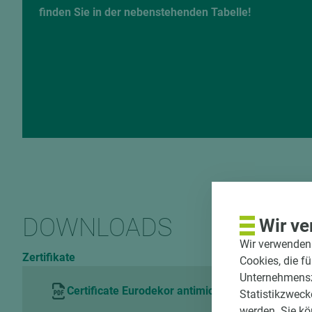
finden Sie in der nebenstehenden Tabelle!
DOWNLOADS
Wir ve
Wir verwenden 
Zertifikate
Cookies, die f
Unternehmenszi
Certificate Eurodekor antimicrobial Hohenstein
Statistikzweck
werden. Sie kö