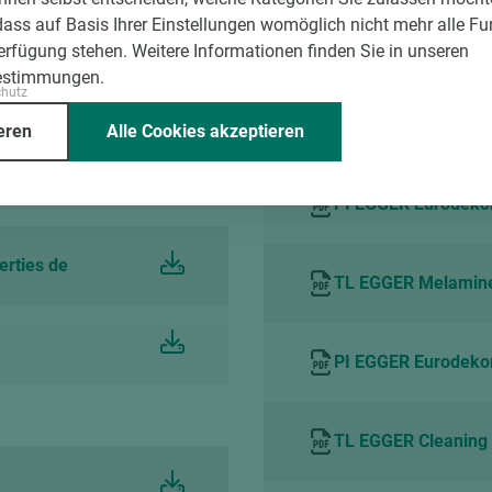
dass auf Basis Ihrer Einstellungen womöglich nicht mehr alle Fu
mex VOC TÜV
Technical leaflet cl
Verfügung stehen. Weitere Informationen finden Sie in unseren
German
estimmungen.
chutz
mex VOC TÜV
PI EGGER Eurodeko
eren
Alle Cookies akzeptieren
PI EGGER Eurodekor
erties de
TL EGGER Melamine s
PI EGGER Eurodekor
TL EGGER Cleaning 