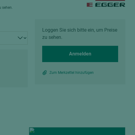
Spanplatten zementgebunden
zu sehen.
Sperrholz
Alle Partner anzeigen
Alle Partner anzeigen
Loggen Sie sich bitte ein, um Preise
zu sehen.
Anmelden
chtet
Zum Merkzettel hinzufügen