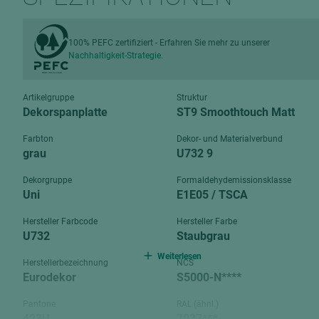
Verbundpl
grundierfolienbeschichtet
Verpacku
hochglänzend
100% PEFC zertifiziert - Erfahren Sie mehr zu unserer
biegbar
Nachhaltigkeit-Strategie.
leicht
dekorbesc
matt
leicht
Artikelgruppe
Struktur
roh
Dekorspanplatte
ST9 Smoothtouch Matt
roh
schwer entflammbar
Farbton
Dekor- und Materialverbund
schwer e
grau
U732 9
Trockenbau
UPB Boar
Dekorgruppe
Formaldehydemissionsklasse
Gipsfaserplatten
Uni
E1E05 / TSCA
Norit-Platten
Hersteller Farbcode
Hersteller Farbe
U732
Staubgrau
Weiterlesen
Herstellerbezeichnung
NCS
Eurodekor
S5000-N****
Pantone
RAL (ähnl.)
423U
7037***