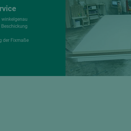
rvice
d winkelgenau
e Beschickung
g der Fixmaße