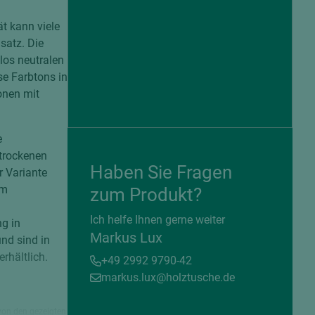
ät kann viele
satz. Die
los neutralen
se Farbtons in
onen mit
e
 trockenen
Haben Sie Fragen
r Variante
em
zum Produkt?
= beschichtete Plattenwerkstoffe
Ich helfe Ihnen gerne weiter
g in
Markus Lux
nd sind in
rhältlich.
+49 2992 9790-42
markus.lux@holztusche.de
von den gezeigten