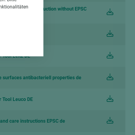
nktionalitäten
eaning and care instruction without EPSC
r de
 Tool Leitz DE
urfaces antibacteriell properties de
 Tool Leuco DE
and care instructions EPSC de