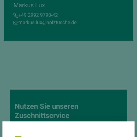
Markus Lux
+49 2992 9790-42
markus.lux@holztusche.de
Nutzen Sie unseren
Zuschnittservice
Bekantungsfähiger Fixmaßzuschnitt maßhaltig
und winkelgenau