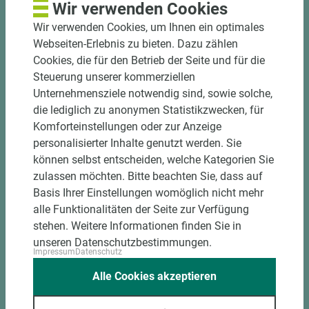
Wir verwenden Cookies
Hohe und präzise Leistung durch
halbautomatische Beschickung
Wir verwenden Cookies, um Ihnen ein optimales
Einzelteiletikettierung auf Wunsch möglich
Webseiten-Erlebnis zu bieten. Dazu zählen
Materialschonende und kundengerechte
Cookies, die für den Betrieb der Seite und für die
Verpackung der Fixmaße
Steuerung unserer kommerziellen
Unternehmensziele notwendig sind, sowie solche,
die lediglich zu anonymen Statistikzwecken, für
Jetzt Zuschnitt anfragen
Komforteinstellungen oder zur Anzeige
personalisierter Inhalte genutzt werden. Sie
können selbst entscheiden, welche Kategorien Sie
zulassen möchten. Bitte beachten Sie, dass auf
Basis Ihrer Einstellungen womöglich nicht mehr
alle Funktionalitäten der Seite zur Verfügung
stehen. Weitere Informationen finden Sie in
unseren Datenschutzbestimmungen.
Impressum
Datenschutz
Alle Cookies akzeptieren