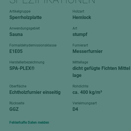
Verbundpl
grundierfolienbeschichtet
Artikelgruppe
Holzart
Verpacku
Sperrholzplatte
Hemlock
hochglänzend
biegbar
leicht
Anwendungsgebiet
Art
dekorbesc
Sauna
stumpf
matt
leicht
roh
Formaldehydemissionsklasse
Furnierart
roh
E1E05
Messerfurnier
schwer entflammbar
schwer e
Herstellerbezeichnung
Mittellage
Trockenbau
SPA-PLEX®
dicht gefügte Fichten Mittel
UPB Boar
lage
Gipsfaserplatten
Norit-Platten
Oberfläche
Rohdichte
Echtholzfurnier einseitig
ca. 400 kg/m³
Rückseite
Verleimungsart
GGZ
D4
Fehlerhafte Daten melden