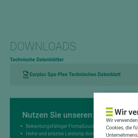
DOWNLOADS
Technische Datenblätter
Eurplac Spa-Plex Technisches Datenblatt
Wir ve
Nutzen Sie unseren Zuschnittse
Wir verwenden 
Bekantungsfähiger Fixmaßzuschnitt maßhaltig un
Cookies, die f
Hohe und präzise Leistung durch halbautomatisch
Unternehmenszi