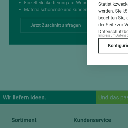
Einzelteiletikettierung auf Wunsch möglich
Statistikzweck
Materialschonende und kundengerechte Verpackun
werden. Sie kö
beachten Sie, 
der Seite zur 
Jetzt Zuschnitt anfragen
Datenschutzb
Impressum
Datens
Konfiguri
Wir liefern Ideen.
Und das pa
Sortiment
Kundenservice