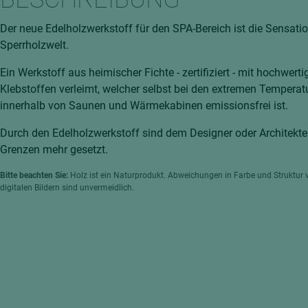
hochglänzend
atten
Der neue Edelholzwerkstoff für den SPA-Bereich ist die Sensatio
matt
ng
Sperrholzwelt.
Tischlerplatten
Ein Werkstoff aus heimischer Fichte - zertifiziert - mit hochwerti
hichtet
Sonderaufbauten
Klebstoffen verleimt, welcher selbst bei den extremen Temperat
Stab--Stäbchenplatten
innerhalb von Saunen und Wärmekabinen emissionsfrei ist.
edelfurniert
Durch den Edelholzwerkstoff sind dem Designer oder Architekte
ntflammbar
leicht
Grenzen mehr gesetzt.
melaminbeschichtet
ds
Bitte beachten Sie:
Holz ist ein Naturprodukt. Abweichungen in Farbe und Struktur 
digitalen Bildern sind unvermeidlich.
schwer entflammbar