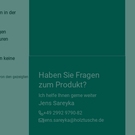
n in der
gen
uren
n keine
Haben Sie Fragen
von den gezeigten
zum Produkt?
= beschichtete Plattenwerkstoffe
Ich helfe Ihnen gerne weiter
Jens Sareyka
+49 2992 9790-82
jens.sareyka@holztusche.de