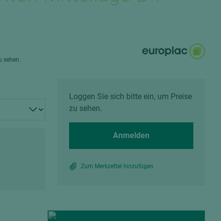
Spanplatten zementgebunden
Sperrholz
Alle Partner anzeigen
Alle Partner anzeigen
zu sehen.
Loggen Sie sich bitte ein, um Preise
zu sehen.
chtet
Anmelden
Zum Merkzettel hinzufügen