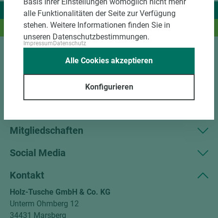
Basis Ihrer Einstellungen womöglich nicht mehr
Wir liefern Ideen.
alle Funktionalitäten der Seite zur Verfügung
stehen. Weitere Informationen finden Sie in
Und das passende Holz dazu.
unseren Datenschutzbestimmungen.
Impressum
Datenschutz
Alle Cookies akzeptieren
Sortiment
Kundenservice
Konfigurieren
Unternehmen
Mitgliedschaften
Social Media
Kontakt
Holz-Tusche GmbH & Co. KG
Unterm Ohmberg 12
34431 Marsberg