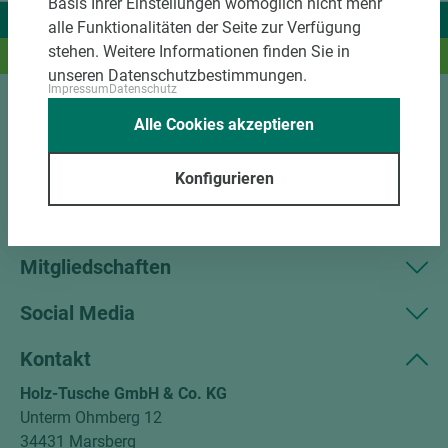
Basis Ihrer Einstellungen womöglich nicht mehr
Wir liefern Ideen.
alle Funktionalitäten der Seite zur Verfügung
stehen. Weitere Informationen finden Sie in
Und das passende Holz dazu.
unseren Datenschutzbestimmungen.
Impressum
Datenschutz
Alle Cookies akzeptieren
Sortiment
Kundenservice
Konfigurieren
Unternehmen
Mitgliedschaften
Social Media
Kontakt
Holz-Tusche GmbH & Co. KG
Unterm Ohmberg 12
34431 Marsberg