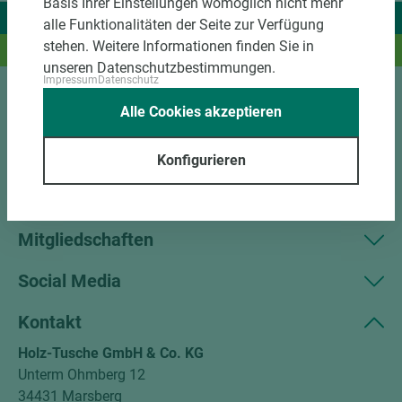
Basis Ihrer Einstellungen womöglich nicht mehr
Wir liefern Ideen.
alle Funktionalitäten der Seite zur Verfügung
stehen. Weitere Informationen finden Sie in
Und das passende Holz dazu.
unseren Datenschutzbestimmungen.
Impressum
Datenschutz
Alle Cookies akzeptieren
Sortiment
Kundenservice
Konfigurieren
Unternehmen
Mitgliedschaften
Social Media
Kontakt
Holz-Tusche GmbH & Co. KG
Unterm Ohmberg 12
34431 Marsberg