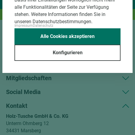
Wir liefern Ideen.
alle Funktionalitäten der Seite zur Verfügung
stehen. Weitere Informationen finden Sie in
Und das passende Holz dazu.
unseren Datenschutzbestimmungen.
Impressum
Datenschutz
Sortiment
Alle Cookies akzeptieren
Kundenservice
Konfigurieren
Unternehmen
Mitgliedschaften
Social Media
Kontakt
Holz-Tusche GmbH & Co. KG
Unterm Ohmberg 12
34431 Marsberg