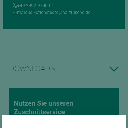
+49 2992 9790-61
marcus.kottenstedte@holztusche.de
DOWNLOADS
Nutzen Sie unseren
Zuschnittservice
Bekantungsfähiger Fixmaßzuschnitt maßhaltig