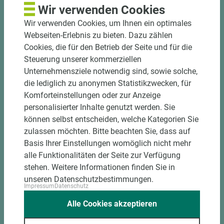
und winkelgenau
Wir verwenden Cookies
Hohe und präzise Leistung durch
Wir verwenden Cookies, um Ihnen ein optimales
halbautomatische Beschickung
Webseiten-Erlebnis zu bieten. Dazu zählen
Einzelteiletikettierung auf Wunsch möglich
Cookies, die für den Betrieb der Seite und für die
Materialschonende und kundengerechte
Steuerung unserer kommerziellen
Verpackung der Fixmaße
Unternehmensziele notwendig sind, sowie solche,
die lediglich zu anonymen Statistikzwecken, für
Jetzt Zuschnitt anfragen
Komforteinstellungen oder zur Anzeige
personalisierter Inhalte genutzt werden. Sie
können selbst entscheiden, welche Kategorien Sie
zulassen möchten. Bitte beachten Sie, dass auf
Basis Ihrer Einstellungen womöglich nicht mehr
alle Funktionalitäten der Seite zur Verfügung
stehen. Weitere Informationen finden Sie in
unseren Datenschutzbestimmungen.
Impressum
Datenschutz
Alle Cookies akzeptieren