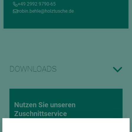
+49 2992 9790-65
robin.behle@holztusche.de
DOWNLOADS
Nutzen Sie unseren
Zuschnittservice
Bekantungsfähiger Fixmaßzuschnitt maßhaltig
und winkelgenau