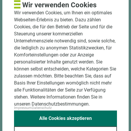
Wir verwenden Cookies
Hohe und präzise Leistung durch
Wir verwenden Cookies, um Ihnen ein optimales
halbautomatische Beschickung
Webseiten-Erlebnis zu bieten. Dazu zählen
Einzelteiletikettierung auf Wunsch möglich
Cookies, die für den Betrieb der Seite und für die
Materialschonende und kundengerechte
Steuerung unserer kommerziellen
Verpackung der Fixmaße
Unternehmensziele notwendig sind, sowie solche,
die lediglich zu anonymen Statistikzwecken, für
Jetzt Zuschnitt anfragen
Komforteinstellungen oder zur Anzeige
personalisierter Inhalte genutzt werden. Sie
können selbst entscheiden, welche Kategorien Sie
zulassen möchten. Bitte beachten Sie, dass auf
Basis Ihrer Einstellungen womöglich nicht mehr
alle Funktionalitäten der Seite zur Verfügung
stehen. Weitere Informationen finden Sie in
unseren Datenschutzbestimmungen.
Impressum
Datenschutz
Alle Cookies akzeptieren