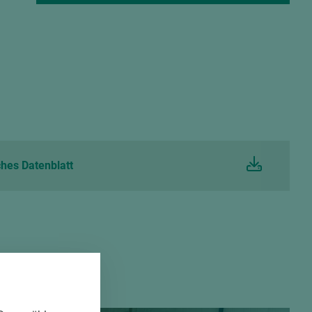
ten
te:
von den
hes Datenblatt