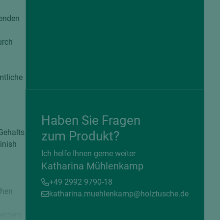
genden
urch
mtliche
Haben Sie Fragen
Gehalts
zum Produkt?
inish
= beschichtete Plattenwerkstoffe
Ich helfe Ihnen gerne weiter
Katharina Mühlenkamp
+49 2992 9790-18
ohen
katharina.muehlenkamp@holztusche.de
ßerdem