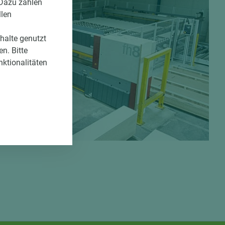
 Dazu zählen
llen
nhalte genutzt
n. Bitte
nktionalitäten