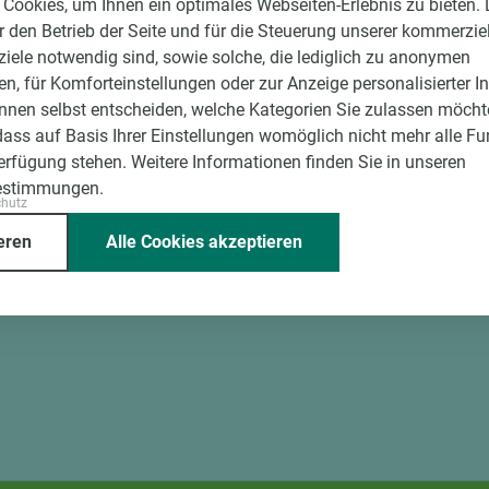
Cookies, um Ihnen ein optimales Webseiten-Erlebnis zu bieten.
ür den Betrieb der Seite und für die Steuerung unserer kommerzie
rvice
ele notwendig sind, sowie solche, die lediglich zu anonymen
en, für Komforteinstellungen oder zur Anzeige personalisierter I
d winkelgenau
nnen selbst entscheiden, welche Kategorien Sie zulassen möchte
e Beschickung
dass auf Basis Ihrer Einstellungen womöglich nicht mehr alle Fu
Verfügung stehen. Weitere Informationen finden Sie in unseren
g der Fixmaße
estimmungen.
chutz
eren
Alle Cookies akzeptieren