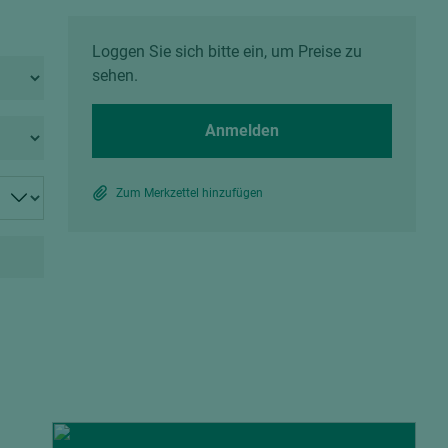
Spanplatten zementgebunden
Sperrholz
Alle Partner anzeigen
Alle Partner anzeigen
Loggen Sie sich bitte ein, um Preise zu
sehen.
Anmelden
Zum Merkzettel hinzufügen
chtet