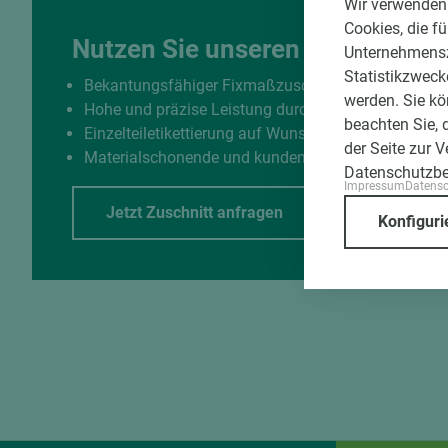
Wir verwenden 
Cookies, die f
Nutzen Sie unseren Zuschnittse
Unternehmenszi
Statistikzweck
Bekantungsfähiger Fixmaßzuschnitt maßhaltig un
werden. Sie kö
Hohe und präzise Leistung durch halbautomatisch
beachten Sie, 
Einzelteiletikettierung auf Wunsch möglich
der Seite zur 
Materialschonende und kundengerechte Verpackun
Datenschutzb
Impressum
Datens
Jetzt Zuschnitt anfragen
Konfiguri