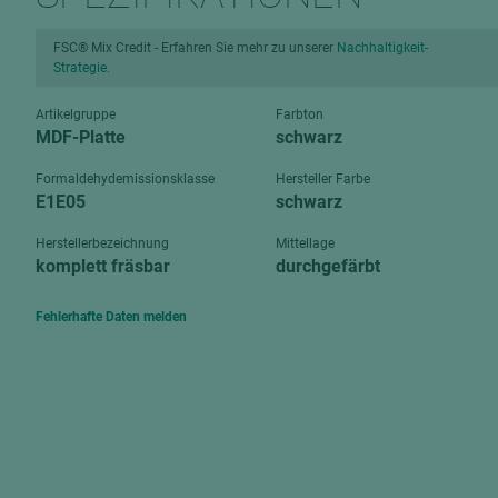
Verbundpl
grundierfolienbeschichtet
Verpacku
FSC® Mix Credit - Erfahren Sie mehr zu unserer
Nachhaltigkeit-
hochglänzend
Strategie.
biegbar
leicht
Artikelgruppe
Farbton
dekorbesc
MDF-Platte
schwarz
matt
leicht
roh
Formaldehydemissionsklasse
Hersteller Farbe
roh
E1E05
schwarz
schwer entflammbar
schwer e
Herstellerbezeichnung
Mittellage
Trockenbau
komplett fräsbar
durchgefärbt
UPB Boar
Gipsfaserplatten
Fehlerhafte Daten melden
Norit-Platten