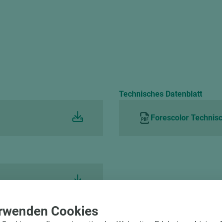
verfügt die Platte über einen größeren, inneren
Zusammenhalt, was ihr größere mechanische
Widerstandskraft verleiht und die Platte leicht verarbei
lässt.
Ökologisch
Ökologische und organische Farbstoffe. Die
Formaldehydemissionen liegen unterhalb der Grenzwer
Klassifizierung E0 (Desicator Methode).
Technisches Datenblatt
Bitte beachten Sie:
Holz ist ein Naturprodukt. Abweichungen in Farbe und Struktur 
Forescolor Technisc
gezeigten digitalen Bildern sind unvermeidlich.
rwenden Cookies