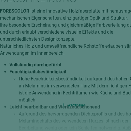
hochglänzend
atten
FORESCOLOR
ist eine innovative Holzfaserplatte mit herausra
matt
ng
mechanischen Eigenschaften, einzigartiger Optik und Struktur.
Tischlerplatten
Ihre besondere Erscheinung und gleichmäßige Farbverteilung d
hichtet
und durch erlaubt verschiedene visuelle Effekte und die
Sonderaufbauten
unterschiedlichsten Designkonzepte.
Stab--Stäbchenplatten
Natürliches Holz und umweltfreundliche Rohstoffe erlauben sä
edelfurniert
Anwendungen im Innenbereich.
ntflammbar
leicht
Vollständig durchgefärbt
melaminbeschichtet
ds
Feuchtigkeitsbeständigkeit
Hohe Feuchtigkeitsbeständigkeit aufgrund des hohen 
schwer entflammbar
an Melamins im verwendeten Harz Mit dem richtigen F
ist die Anwendung in Fechträumen wie Küche und Bad
möglich.
Weiterlesen
Leicht bearbeitbar und Werkzeugschonend
Aufgrund des hervorragenden Dichteprofils und des h
Melamingehalts des verwendeten Harzes ist nach der
Bearbeitung wenig oder kein Schleifen notwendig. Au