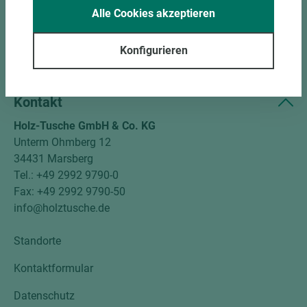
Unternehmen
Alle Cookies akzeptieren
Mitgliedschaften
Konfigurieren
Social Media
Kontakt
Holz-Tusche GmbH & Co. KG
Unterm Ohmberg 12
34431 Marsberg
Tel.: +49 2992 9790-0
Fax: +49 2992 9790-50
info@holztusche.de
Standorte
Kontaktformular
Datenschutz