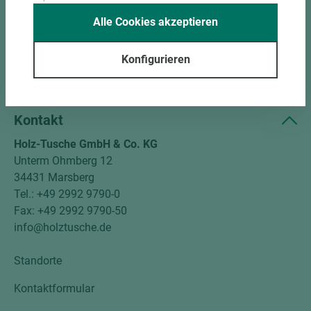
Alle Cookies akzeptieren
Unternehmen
Mitgliedschaften
Konfigurieren
Social Media
Kontakt
Holz-Tusche GmbH & Co. KG
Unterm Ohmberg 12
34431 Marsberg
Tel.: +49 2992 9790-0
Fax: +49 2992 9790-50
info@holztusche.de
Standorte
Kontaktformular