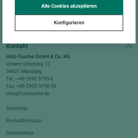
Unternehmen
Alle Cookies akzeptieren
Mitgliedschaften
Konfigurieren
Social Media
Kontakt
Holz-Tusche GmbH & Co. KG
Unterm Ohmberg 12
34431 Marsberg
Tel.: +49 2992 9790-0
Fax: +49 2992 9790-50
info@holztusche.de
Standorte
Kontaktformular
Datenschutz