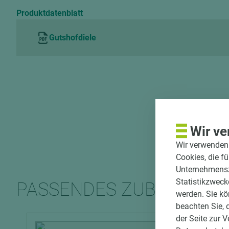
Produktdatenblatt
Gutshofdiele
Wir ve
Wir verwenden 
Cookies, die f
Unternehmenszi
Statistikzweck
PASSENDES ZUBEHÖR
werden. Sie kö
beachten Sie, 
der Seite zur 