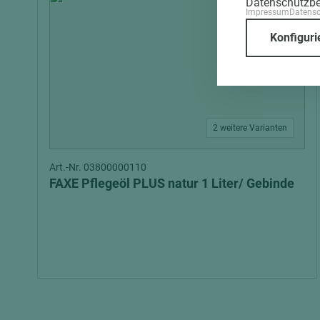
Datenschutzb
Impressum
Datens
Konfiguri
2 weitere Varianten
Art.-Nr. 03800000110
FAXE Pflegeöl PLUS natur 1 Liter/ Gebinde