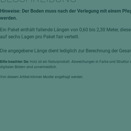
hochglänzend
atten
Hinweise: Der Boden muss nach der Verlegung mit einem Pfe
matt
ng
werden.
Tischlerplatten
Ein Paket enthält fallende Längen von 0,60 bis 2,30 Meter, dies
hichtet
Sonderaufbauten
auf sechs Lagen pro Paket fair verteilt.
Stab--Stäbchenplatten
Die angegebene Länge dient lediglich zur Berechnung der Ges
edelfurniert
ntflammbar
leicht
Bitte beachten Sie:
Holz ist ein Naturprodukt. Abweichungen in Farbe und Struktur 
digitalen Bildern sind unvermeidlich.
melaminbeschichtet
ds
Von diesem Artikel können Muster angefragt werden.
schwer entflammbar