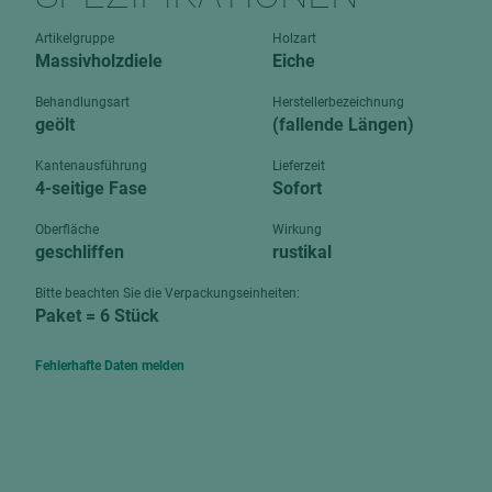
Verbundpl
grundierfolienbeschichtet
Artikelgruppe
Holzart
Verpacku
Massivholzdiele
Eiche
hochglänzend
biegbar
leicht
Behandlungsart
Herstellerbezeichnung
dekorbesc
geölt
(fallende Längen)
matt
leicht
Kantenausführung
Lieferzeit
roh
4-seitige Fase
Sofort
roh
schwer entflammbar
schwer e
Oberfläche
Wirkung
geschliffen
rustikal
Trockenbau
UPB Boar
Gipsfaserplatten
Bitte beachten Sie die Verpackungseinheiten:
Paket = 6 Stück
Norit-Platten
Fehlerhafte Daten melden