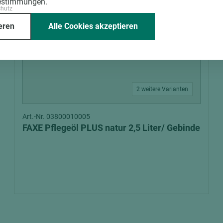
estimmungen.
chutz
eren
Alle Cookies akzeptieren
2 weitere Varianten
Art.-Nr. 03800010005
FAXE Pflegeöl PLUS natur 2,5 Liter/ Gebinde