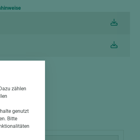
shinweise
 Dazu zählen
llen
nhalte genutzt
n. Bitte
nktionalitäten