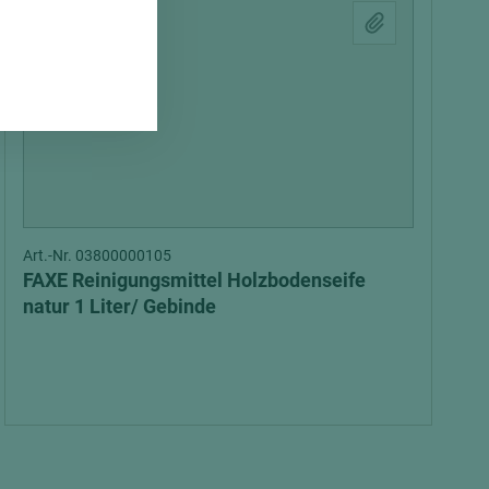
Art.-Nr. 03800000105
FAXE Reinigungsmittel Holzbodenseife
natur 1 Liter/ Gebinde