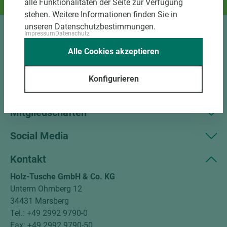
alle Funktionalitäten der Seite zur Verfügung
Und das passende Holz dazu.
stehen. Weitere Informationen finden Sie in
unseren Datenschutzbestimmungen.
Impressum
Datenschutz
Sortiment
Alle Cookies akzeptieren
Kundenservice
Konfigurieren
Unternehmen
Mitgliedschaften
Social Media
Kontakt
Holz-Tusche GmbH & Co. KG
Unterm Ohmberg 12
34431 Marsberg
Tel.: +49 2992 9790-0
Fax: +49 2992 9790-50