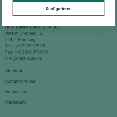
Social Media
Konfigurieren
Kontakt
Holz-Tusche GmbH & Co. KG
Unterm Ohmberg 12
34431 Marsberg
Tel.: +49 2992 9790-0
Fax: +49 2992 9790-50
info@holztusche.de
Standorte
Kontaktformular
Datenschutz
Impressum