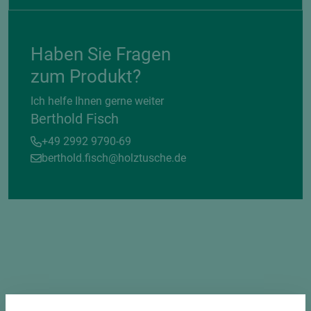
Haben Sie Fragen
zum Produkt?
Ich helfe Ihnen gerne weiter
Berthold Fisch
+49 2992 9790-69
berthold.fisch@holztusche.de