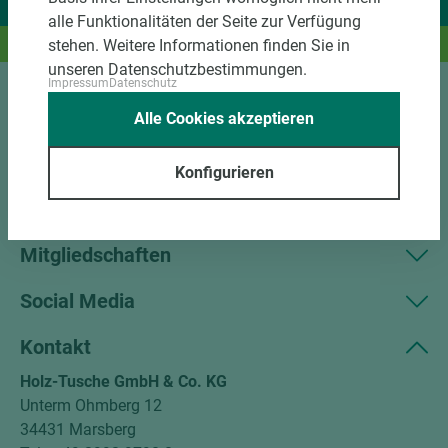
Wir liefern Ideen.
alle Funktionalitäten der Seite zur Verfügung
Und das passende Holz dazu.
stehen. Weitere Informationen finden Sie in
unseren Datenschutzbestimmungen.
Impressum
Datenschutz
Sortiment
Alle Cookies akzeptieren
Kundenservice
Konfigurieren
Unternehmen
Mitgliedschaften
Social Media
Kontakt
Holz-Tusche GmbH & Co. KG
Unterm Ohmberg 12
34431 Marsberg