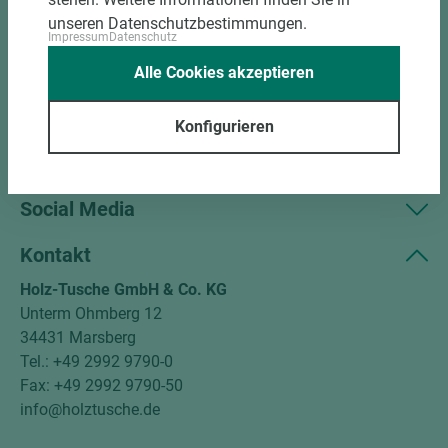
Sortiment
unseren Datenschutzbestimmungen.
Impressum
Datenschutz
Kundenservice
Alle Cookies akzeptieren
Unternehmen
Konfigurieren
Mitgliedschaften
Social Media
Kontakt
Holz-Tusche GmbH & Co. KG
Unterm Ohmberg 12
34431 Marsberg
Tel.: +49 2992 9790-0
Fax: +49 2992 9790-50
info@holztusche.de