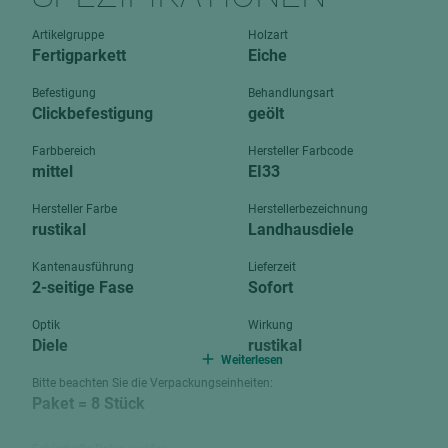
Verbundpl
grundierfolienbeschichtet
Artikelgruppe
Holzart
Verpacku
Fertigparkett
Eiche
hochglänzend
biegbar
leicht
Befestigung
Behandlungsart
dekorbesc
Clickbefestigung
geölt
matt
leicht
Farbbereich
Hersteller Farbcode
roh
mittel
EI33
roh
schwer entflammbar
schwer e
Hersteller Farbe
Herstellerbezeichnung
rustikal
Landhausdiele
Trockenbau
UPB Boar
Gipsfaserplatten
Kantenausführung
Lieferzeit
2-seitige Fase
Sofort
Norit-Platten
Optik
Wirkung
Diele
rustikal
Weiterlesen
Bitte beachten Sie die Verpackungseinheiten:
Paket = 8 Stück