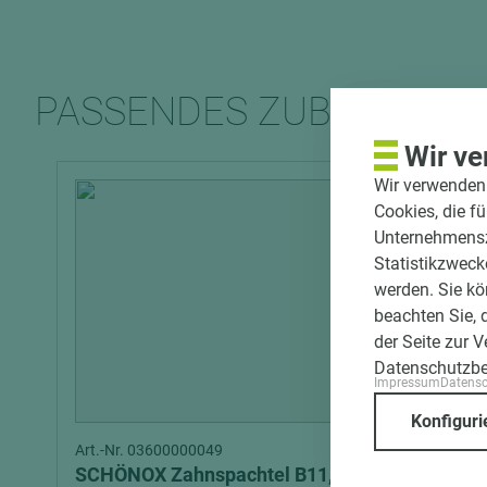
PASSENDES ZUBEHÖR
Wir ve
Wir verwenden 
Cookies, die f
Unternehmenszi
Statistikzweck
werden. Sie kö
beachten Sie, 
der Seite zur 
Datenschutzb
Impressum
Datens
Konfiguri
Art.-Nr. 03600000049
SCHÖNOX Zahnspachtel B11, für z.B.