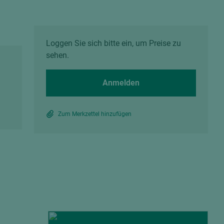
Spanplatten zementgebunden
Sperrholz
Alle Partner anzeigen
Alle Partner anzeigen
Loggen Sie sich bitte ein, um Preise zu
sehen.
Anmelden
chtet
Zum Merkzettel hinzufügen