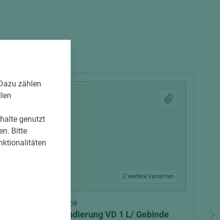
 Dazu zählen
llen
nhalte genutzt
n. Bitte
nktionalitäten
2 weitere Varianten
Art.-Nr. 03600010069
SCHÖNOX Grundierung VD 1 L/ Gebinde