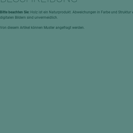
hochglänzend
atten
matt
ng
Bitte beachten Sie:
Holz ist ein Naturprodukt. Abweichungen in Farbe und Struktur 
digitalen Bildern sind unvermeidlich.
Tischlerplatten
Von diesem Artikel können Muster angefragt werden.
hichtet
Sonderaufbauten
Stab--Stäbchenplatten
edelfurniert
ntflammbar
leicht
melaminbeschichtet
ds
schwer entflammbar