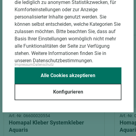
die lediglich zu anonymen Statistikzwecken, für
Komforteinstellungen oder zur Anzeige
personalisierter Inhalte genutzt werden. Sie
PASSENDES ZUBEHÖR
können selbst entscheiden, welche Kategorien Sie
zulassen möchten. Bitte beachten Sie, dass auf
Basis Ihrer Einstellungen womöglich nicht mehr
alle Funktionalitäten der Seite zur Verfügung
stehen. Weitere Informationen finden Sie in
unseren Datenschutzbestimmungen.
Impressum
Datenschutz
Alle Cookies akzeptieren
Konfigurieren
2 weitere Varianten
Art.-Nr. 06600020554
Art.-Nr
Homapal Kleber Systemkleber
Homap
Aquaris
Aquari