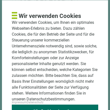
Wir verwenden Cookies
Wir verwenden Cookies, um Ihnen ein optimales
Webseiten-Erlebnis zu bieten. Dazu zählen
Cookies, die für den Betrieb der Seite und für die
Steuerung unserer kommerziellen
Unternehmensziele notwendig sind, sowie solche,
die lediglich zu anonymen Statistikzwecken, für
Komforteinstellungen oder zur Anzeige
3 weitere Varianten
personalisierter Inhalte genutzt werden. Sie
können selbst entscheiden, welche Kategorien Sie
Art.-Nr. 06600020044
zulassen möchten. Bitte beachten Sie, dass auf
Homapal Schichtstoff Gegenzug für
Basis Ihrer Einstellungen womöglich nicht mehr
Metallschichtstoff 001
alle Funktionalitäten der Seite zur Verfügung
stehen. Weitere Informationen finden Sie in
unseren Datenschutzbestimmungen.
Länge (mm)
Breite (mm)
Stärke (mm)
Impressum
Datenschutz
3.050
1.220
1