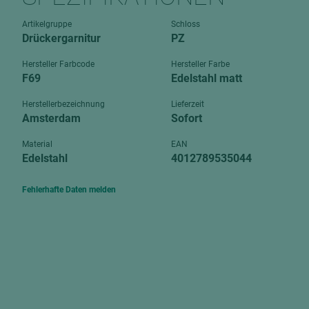
Verbundpl
grundierfolienbeschichtet
Artikelgruppe
Schloss
Verpacku
Drückergarnitur
PZ
hochglänzend
biegbar
leicht
Hersteller Farbcode
Hersteller Farbe
dekorbesc
F69
Edelstahl matt
matt
leicht
Herstellerbezeichnung
Lieferzeit
roh
Amsterdam
Sofort
roh
schwer entflammbar
schwer e
Material
EAN
Edelstahl
4012789535044
Trockenbau
UPB Boar
Gipsfaserplatten
Fehlerhafte Daten melden
Norit-Platten