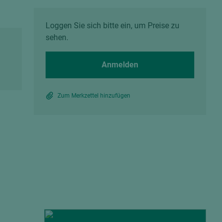
Spanplatten zementgebunden
Sperrholz
Alle Partner anzeigen
Alle Partner anzeigen
Loggen Sie sich bitte ein, um Preise zu
sehen.
Anmelden
Zum Merkzettel hinzufügen
chtet