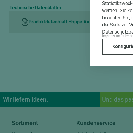
Statistikzweck
Technische Datenblätter
werden. Sie kö
beachten Sie, 
Produktdatenblatt Hoppe Amsterdam
der Seite zur 
Datenschutzb
Impressum
Datens
Konfiguri
Wir liefern Ideen.
Und das pa
Sortiment
Kundenservice