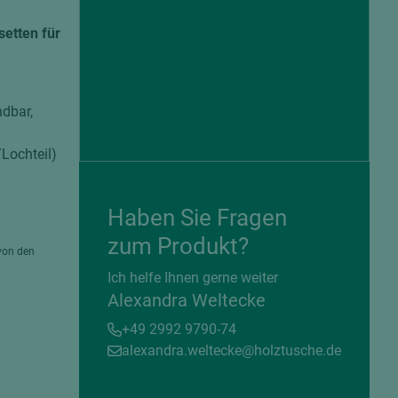
etten für
ndbar,
/Lochteil)
Haben Sie Fragen
zum Produkt?
von den
= beschichtete Plattenwerkstoffe
Ich helfe Ihnen gerne weiter
Alexandra Weltecke
+49 2992 9790-74
alexandra.weltecke@holztusche.de