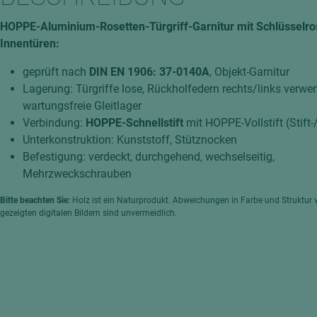
hochglänzend
atten
HOPPE-Aluminium-Rosetten-Türgriff-Garnitur mit Schlüsselros
matt
ng
Innentüren:
Tischlerplatten
geprüft nach
DIN EN 1906: 37-0140A
, Objekt-Garnitur
hichtet
Sonderaufbauten
Lagerung: Türgriffe lose, Rückholfedern rechts/links verwe
Stab--Stäbchenplatten
wartungsfreie Gleitlager
Verbindung:
HOPPE-Schnellstift
mit HOPPE-Vollstift (Stift-
edelfurniert
Unterkonstruktion: Kunststoff, Stütznocken
ntflammbar
leicht
Befestigung: verdeckt, durchgehend, wechselseitig,
melaminbeschichtet
ds
Mehrzweckschrauben
schwer entflammbar
Bitte beachten Sie:
Holz ist ein Naturprodukt. Abweichungen in Farbe und Struktur 
gezeigten digitalen Bildern sind unvermeidlich.