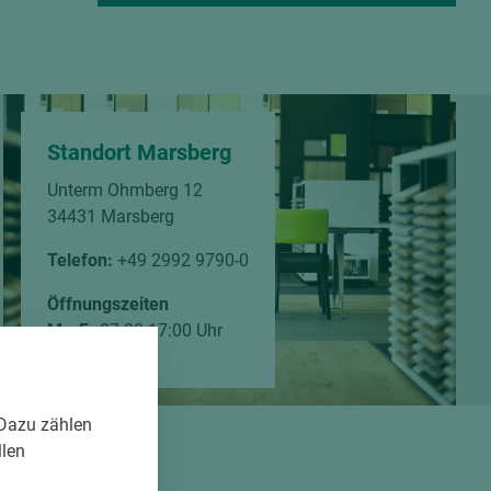
Standort Marsberg
Unterm Ohmberg 12
34431 Marsberg
Telefon:
+49 2992 9790-0
Öffnungszeiten
Mo-Fr
07:30-17:00 Uhr
 Dazu zählen
llen