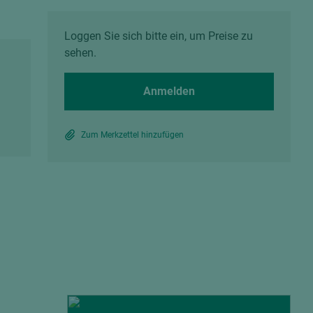
Spanplatten zementgebunden
Sperrholz
Alle Partner anzeigen
Alle Partner anzeigen
Loggen Sie sich bitte ein, um Preise zu
sehen.
Anmelden
Zum Merkzettel hinzufügen
chtet