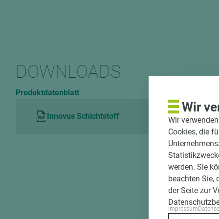
DOWNLOADS
Produktdatenblatt
Wir ve
Innovus Schichtstoff
Wir verwenden 
Cookies, die f
Unternehmenszi
Statistikzweck
werden. Sie kö
beachten Sie, 
der Seite zur 
Datenschutzb
Impressum
Datens