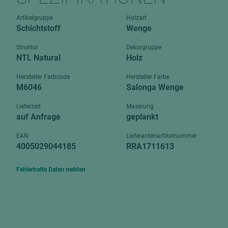
Verbundpl
grundierfolienbeschichtet
Artikelgruppe
Holzart
Verpacku
Schichtstoff
Wenge
hochglänzend
biegbar
leicht
Struktur
Dekorgruppe
dekorbesc
NTL Natural
Holz
matt
leicht
Hersteller Farbcode
Hersteller Farbe
roh
M6046
Salonga Wenge
roh
schwer entflammbar
schwer e
Lieferzeit
Maserung
auf Anfrage
geplankt
Trockenbau
UPB Boar
Gipsfaserplatten
EAN
Lieferantenartikelnummer
4005029044185
RRA1711613
Norit-Platten
Fehlerhafte Daten melden