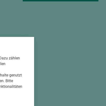
 Dazu zählen
llen
nhalte genutzt
n. Bitte
nktionalitäten