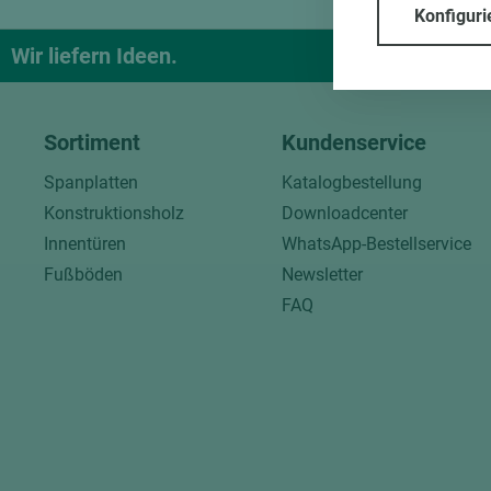
Konfiguri
Wir liefern Ideen.
Und das pa
Sortiment
Kundenservice
Spanplatten
Katalogbestellung
Konstruktionsholz
Downloadcenter
Innentüren
WhatsApp-Bestellservice
Fußböden
Newsletter
FAQ