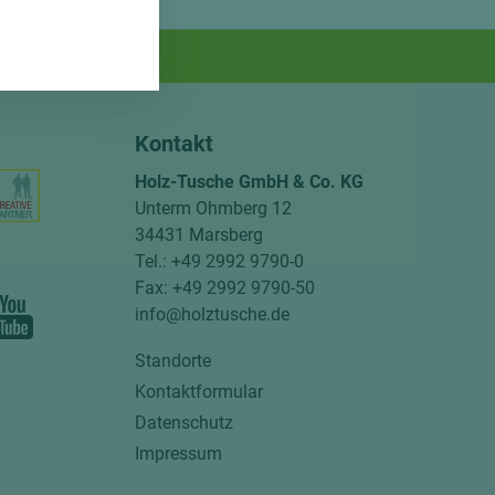
Kontakt
Holz-Tusche GmbH & Co. KG
Unterm Ohmberg 12
34431 Marsberg
Tel.: +49 2992 9790-0
Fax: +49 2992 9790-50
info@holztusche.de
Standorte
Kontaktformular
Datenschutz
Impressum