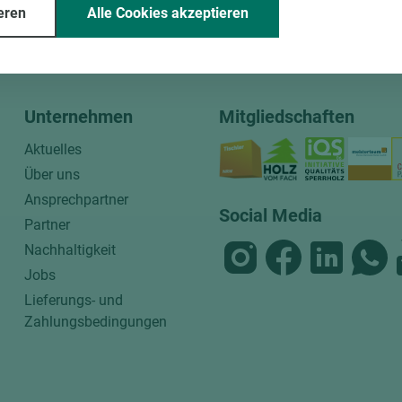
eren
Alle Cookies akzeptieren
ssende Holz dazu.
Unternehmen
Mitgliedschaften
Aktuelles
Über uns
Ansprechpartner
Social Media
Partner
Nachhaltigkeit
Jobs
Lieferungs- und
Zahlungsbedingungen