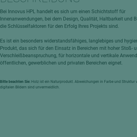
hochglänzend
atten
Bei Innovus HPL handelt es sich um einen Schichtstoff für
matt
ng
Innenanwendungen, bei dem Design, Qualität, Haltbarkeit und B
Tischlerplatten
die Schlüsselfaktoren für den Erfolg Ihres Projekts sind.
hichtet
Sonderaufbauten
Es ist ein besonders widerstandsfähiges, langlebiges und hygie
Stab--Stäbchenplatten
Produkt, das sich für den Einsatz in Bereichen mit hoher Stoß- 
edelfurniert
Verschleißbeanspruchung, für horizontale und vertikale Anwend
ntflammbar
öffentlichen, gewerblichen und privaten Bereichen eignet.
leicht
melaminbeschichtet
ds
Bitte beachten Sie:
Holz ist ein Naturprodukt. Abweichungen in Farbe und Struktur 
schwer entflammbar
digitalen Bildern sind unvermeidlich.