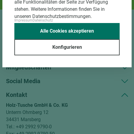
alle Funktionalitäten der Seite zur Verfügung
Und das passende Holz dazu.
stehen. Weitere Informationen finden Sie in
unseren Datenschutzbestimmungen.
Impressum
Datenschutz
Sortiment
Alle Cookies akzeptieren
Kundenservice
Konfigurieren
Unternehmen
Mitgliedschaften
Social Media
Kontakt
Holz-Tusche GmbH & Co. KG
Unterm Ohmberg 12
34431 Marsberg
Tel.: +49 2992 9790-0
Fax: +49 2992 9790-50