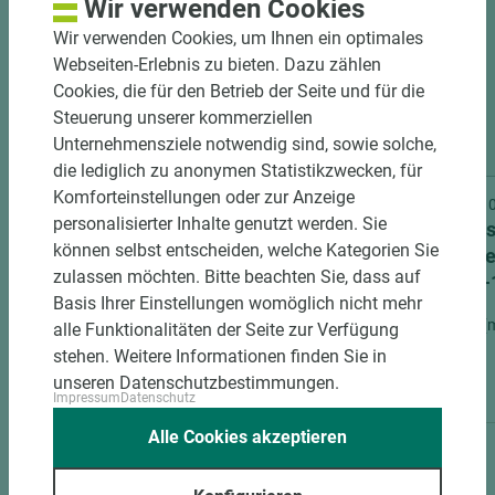
Wir verwenden Cookies
Wir verwenden Cookies, um Ihnen ein optimales
Webseiten-Erlebnis zu bieten. Dazu zählen
Cookies, die für den Betrieb der Seite und für die
Steuerung unserer kommerziellen
Unternehmensziele notwendig sind, sowie solche,
die lediglich zu anonymen Statistikzwecken, für
Komforteinstellungen oder zur Anzeige
Art.-Nr. 02200001070
Art.-Nr
personalisierter Inhalte genutzt werden. Sie
James Hardie Fassadenverkleidung
James
können selbst entscheiden, welche Kategorien Sie
Hardie® Plank JH70-10 Nebelgrau
Hardie
zulassen möchten. Bitte beachten Sie, dass auf
stumpf Holzstruktur
JH70-1
Basis Ihrer Einstellungen womöglich nicht mehr
Länge (mm)
Breite (mm)
Stärke (mm)
Länge (
alle Funktionalitäten der Seite zur Verfügung
3.600
180
8
3.050
stehen. Weitere Informationen finden Sie in
unseren Datenschutzbestimmungen.
Impressum
Datenschutz
Alle Cookies akzeptieren