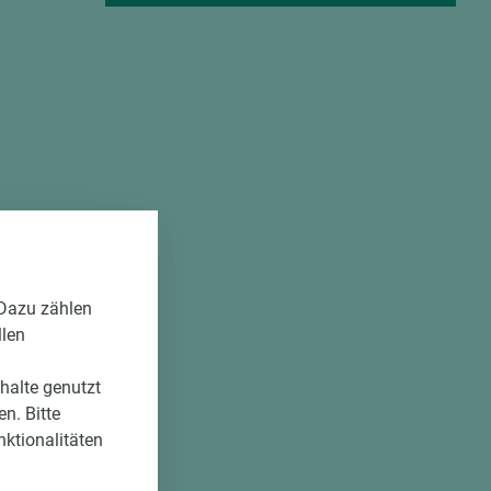
 Dazu zählen
llen
nhalte genutzt
n. Bitte
nktionalitäten