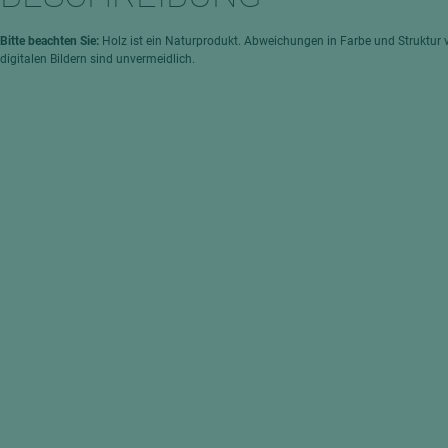
hochglänzend
atten
matt
ng
Bitte beachten Sie:
Holz ist ein Naturprodukt. Abweichungen in Farbe und Struktur 
digitalen Bildern sind unvermeidlich.
Tischlerplatten
hichtet
Sonderaufbauten
Stab--Stäbchenplatten
edelfurniert
ntflammbar
leicht
melaminbeschichtet
ds
schwer entflammbar