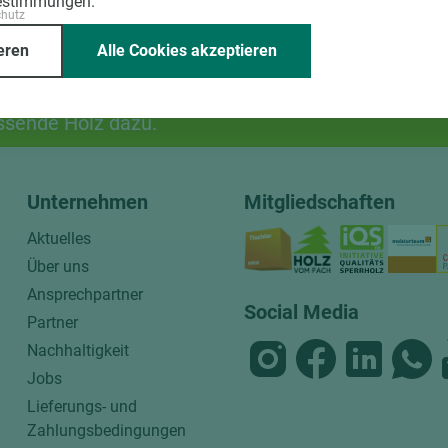
estimmungen.
chutz
eren
Alle Cookies akzeptieren
ssende Holz dazu.
Unternehmen
Mitgliedschaften
Aktuelles
Über uns
Ansprechpartner
Social Media
Partner
Nachhaltigkeit
Jobs
Lieferungs- und
Zahlungsbedingungen