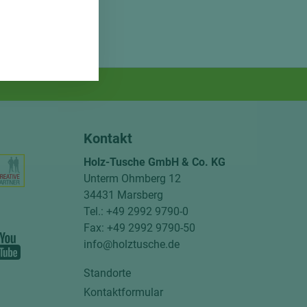
Kontakt
Holz-Tusche GmbH & Co. KG
Unterm Ohmberg 12
34431 Marsberg
Tel.: +49 2992 9790-0
Fax: +49 2992 9790-50
info@holztusche.de
Standorte
Kontaktformular