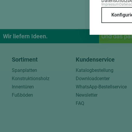
Datenschutzb
Impressum
Datens
Konfiguri
Wir liefern Ideen.
Und das pa
Sortiment
Kundenservice
Spanplatten
Katalogbestellung
Konstruktionsholz
Downloadcenter
Innentüren
WhatsApp-Bestellservice
Fußböden
Newsletter
FAQ