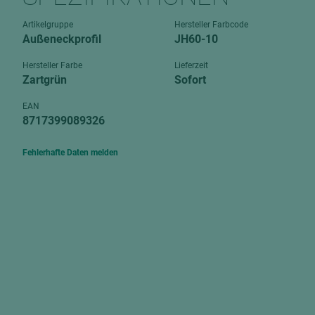
Verbundpl
grundierfolienbeschichtet
Artikelgruppe
Hersteller Farbcode
Verpacku
Außeneckprofil
JH60-10
hochglänzend
biegbar
leicht
Hersteller Farbe
Lieferzeit
dekorbesc
Zartgrün
Sofort
matt
leicht
EAN
roh
8717399089326
roh
schwer entflammbar
schwer e
Fehlerhafte Daten melden
Trockenbau
UPB Boar
Gipsfaserplatten
Norit-Platten