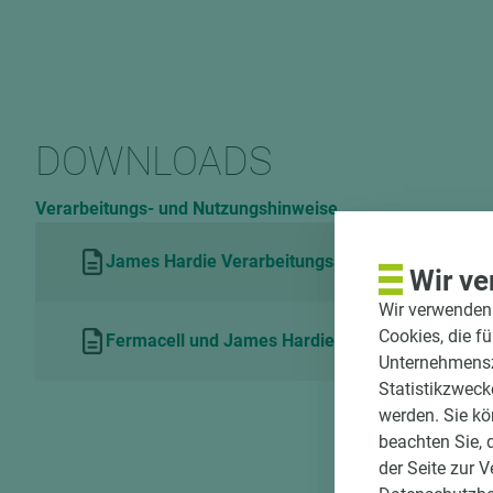
DOWNLOADS
Verarbeitungs- und Nutzungshinweise
James Hardie Verarbeitungsanleitung
Wir ve
Wir verwenden 
Cookies, die f
Fermacell und James Hardie Konstruktionsübers
Unternehmenszi
Statistikzweck
werden. Sie kö
beachten Sie, 
der Seite zur 