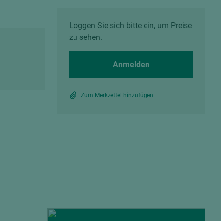
Spanplatten zementgebunden
Sperrholz
Alle Partner anzeigen
Alle Partner anzeigen
Loggen Sie sich bitte ein, um Preise
zu sehen.
Anmelden
Zum Merkzettel hinzufügen
chtet