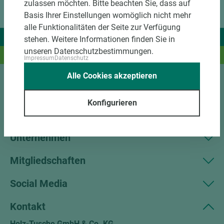
zulassen möchten. Bitte beachten Sie, dass auf
Basis Ihrer Einstellungen womöglich nicht mehr
alle Funktionalitäten der Seite zur Verfügung
Wir liefern Ideen.
stehen. Weitere Informationen finden Sie in
unseren Datenschutzbestimmungen.
Und das passende Holz dazu.
Impressum
Datenschutz
Alle Cookies akzeptieren
Sortiment
Konfigurieren
Kundenservice
Unternehmen
Mitgliedschaften
Social Media
Kontakt
Holz-Tusche GmbH & Co. KG