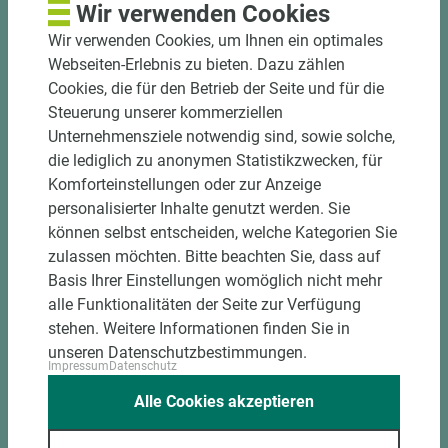
Wir verwenden Cookies
Wir verwenden Cookies, um Ihnen ein optimales
Webseiten-Erlebnis zu bieten. Dazu zählen
Cookies, die für den Betrieb der Seite und für die
Steuerung unserer kommerziellen
Unternehmensziele notwendig sind, sowie solche,
die lediglich zu anonymen Statistikzwecken, für
Komforteinstellungen oder zur Anzeige
Art.-Nr. 02200010069
personalisierter Inhalte genutzt werden. Sie
James Hardie Fassadenverkleidung
können selbst entscheiden, welche Kategorien Sie
Hardie® VL Plank Anthrazitgrau
zulassen möchten. Bitte beachten Sie, dass auf
N+F Holzstruktur
Basis Ihrer Einstellungen womöglich nicht mehr
alle Funktionalitäten der Seite zur Verfügung
Länge (mm)
Breite (mm)
Stärke (mm)
stehen. Weitere Informationen finden Sie in
3.600
214
11
unseren Datenschutzbestimmungen.
Impressum
Datenschutz
Alle Cookies akzeptieren