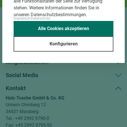
alle Funktionalitäten der Seite zur Verfügung
Und das passende Holz dazu.
stehen. Weitere Informationen finden Sie in
unseren Datenschutzbestimmungen.
Impressum
Datenschutz
Sortiment
Alle Cookies akzeptieren
Kundenservice
Konfigurieren
Unternehmen
Mitgliedschaften
Social Media
Kontakt
Holz-Tusche GmbH & Co. KG
Unterm Ohmberg 12
34431 Marsberg
Tel.: +49 2992 9790-0
Fax: +49 2992 9790-50