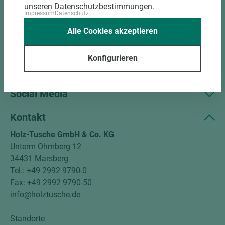
Sortiment
unseren Datenschutzbestimmungen.
Impressum
Datenschutz
Kundenservice
Alle Cookies akzeptieren
Unternehmen
Konfigurieren
Mitgliedschaften
Social Media
Kontakt
Holz-Tusche GmbH & Co. KG
Unterm Ohmberg 12
34431 Marsberg
Tel.: +49 2992 9790-0
Fax: +49 2992 9790-50
info@holztusche.de
Standorte