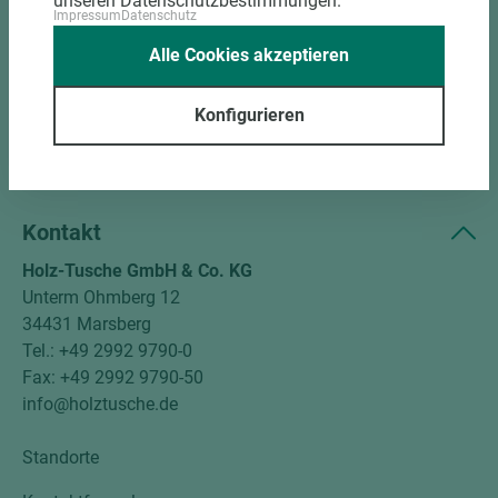
unseren Datenschutzbestimmungen.
Impressum
Datenschutz
Kundenservice
Alle Cookies akzeptieren
Unternehmen
Konfigurieren
Mitgliedschaften
Social Media
Kontakt
Holz-Tusche GmbH & Co. KG
Unterm Ohmberg 12
34431 Marsberg
Tel.: +49 2992 9790-0
Fax: +49 2992 9790-50
info@holztusche.de
Standorte