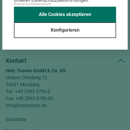
unseren Datenschutzbestimmungen.
Impressum
Datenschutz
Kundenservice
Alle Cookies akzeptieren
Unternehmen
Konfigurieren
Mitgliedschaften
Social Media
Kontakt
Holz-Tusche GmbH & Co. KG
Unterm Ohmberg 12
34431 Marsberg
Tel.: +49 2992 9790-0
Fax: +49 2992 9790-50
info@holztusche.de
Standorte