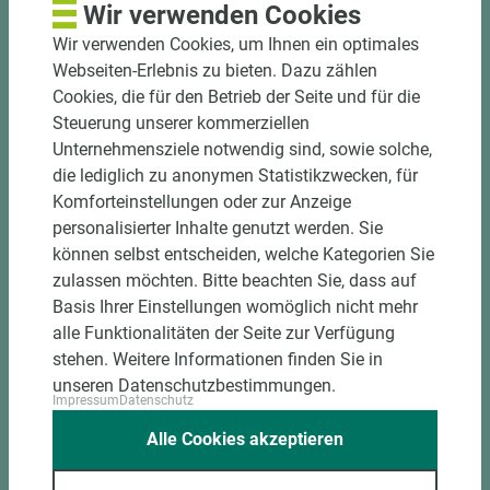
Wir verwenden Cookies
Wir verwenden Cookies, um Ihnen ein optimales
Webseiten-Erlebnis zu bieten. Dazu zählen
Cookies, die für den Betrieb der Seite und für die
Steuerung unserer kommerziellen
Unternehmensziele notwendig sind, sowie solche,
die lediglich zu anonymen Statistikzwecken, für
Komforteinstellungen oder zur Anzeige
Art.-Nr. 02200010034
personalisierter Inhalte genutzt werden. Sie
James Hardie Fassadenverkleidung
können selbst entscheiden, welche Kategorien Sie
Hardie® Plank JH80-70 Espresso
zulassen möchten. Bitte beachten Sie, dass auf
stumpf Holzstruktur
Basis Ihrer Einstellungen womöglich nicht mehr
alle Funktionalitäten der Seite zur Verfügung
Länge (mm)
Breite (mm)
Stärke (mm)
stehen. Weitere Informationen finden Sie in
3.600
180
8
unseren Datenschutzbestimmungen.
Impressum
Datenschutz
Alle Cookies akzeptieren