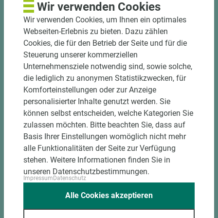
Wir verwenden Cookies
Wir verwenden Cookies, um Ihnen ein optimales
Webseiten-Erlebnis zu bieten. Dazu zählen
Cookies, die für den Betrieb der Seite und für die
Steuerung unserer kommerziellen
Unternehmensziele notwendig sind, sowie solche,
die lediglich zu anonymen Statistikzwecken, für
Komforteinstellungen oder zur Anzeige
Art.-Nr. 02200010037
personalisierter Inhalte genutzt werden. Sie
James Hardie Fassadenverkleidung
können selbst entscheiden, welche Kategorien Sie
Hardie® Plank JH90-70
zulassen möchten. Bitte beachten Sie, dass auf
Schiefergrau stumpf Holzstruktur
Basis Ihrer Einstellungen womöglich nicht mehr
alle Funktionalitäten der Seite zur Verfügung
Länge (mm)
Breite (mm)
Stärke (mm)
stehen. Weitere Informationen finden Sie in
3.600
180
8
unseren Datenschutzbestimmungen.
Impressum
Datenschutz
Alle Cookies akzeptieren