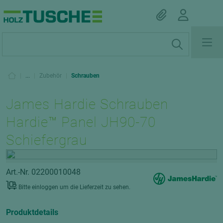
|
...
|
Zubehör
|
Schrauben
James Hardie Schrauben
Hardie™ Panel JH90-70
Schiefergrau
Art.-Nr. 02200010048
Bitte einloggen um die Lieferzeit zu sehen.
Produktdetails