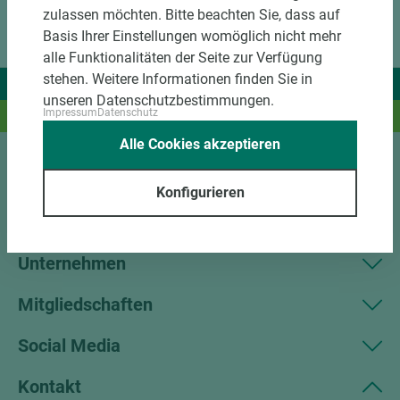
zulassen möchten. Bitte beachten Sie, dass auf
Basis Ihrer Einstellungen womöglich nicht mehr
alle Funktionalitäten der Seite zur Verfügung
stehen. Weitere Informationen finden Sie in
Wir liefern Ideen.
unseren Datenschutzbestimmungen.
Impressum
Datenschutz
Und das passende Holz dazu.
Alle Cookies akzeptieren
Sortiment
Konfigurieren
Kundenservice
Unternehmen
Mitgliedschaften
Social Media
Kontakt