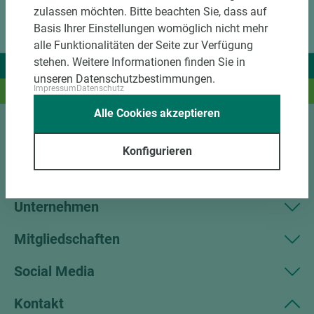
zulassen möchten. Bitte beachten Sie, dass auf
Basis Ihrer Einstellungen womöglich nicht mehr
alle Funktionalitäten der Seite zur Verfügung
stehen. Weitere Informationen finden Sie in
Wir liefern Ideen.
unseren Datenschutzbestimmungen.
Impressum
Datenschutz
Und das passende Holz dazu.
Alle Cookies akzeptieren
Sortiment
Konfigurieren
Kundenservice
Unternehmen
Mitgliedschaften
Social Media
Kontakt