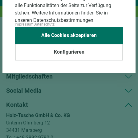
Wir liefern Ideen.
alle Funktionalitäten der Seite zur Verfügung
Und das passende Holz dazu.
stehen. Weitere Informationen finden Sie in
unseren Datenschutzbestimmungen.
Impressum
Datenschutz
Sortiment
Alle Cookies akzeptieren
Kundenservice
Konfigurieren
Unternehmen
Mitgliedschaften
Social Media
Kontakt
Holz-Tusche GmbH & Co. KG
Unterm Ohmberg 12
34431 Marsberg
Tel.: +49 2992 9790-0