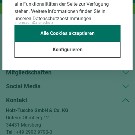
alle Funktionalitäten der Seite zur Verfügung
Und das passende Holz dazu.
stehen. Weitere Informationen finden Sie in
unseren Datenschutzbestimmungen.
Impressum
Datenschutz
Sortiment
Alle Cookies akzeptieren
Kundenservice
Konfigurieren
Unternehmen
Mitgliedschaften
Social Media
Kontakt
Holz-Tusche GmbH & Co. KG
Unterm Ohmberg 12
34431 Marsberg
Tel.: +49 2992 9790-0