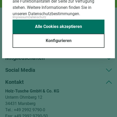
alle Funktionalitäten der Seite zur Verfügung
Und das passende Holz dazu.
stehen. Weitere Informationen finden Sie in
unseren Datenschutzbestimmungen.
Impressum
Datenschutz
Sortiment
Alle Cookies akzeptieren
Kundenservice
Konfigurieren
Unternehmen
Mitgliedschaften
Social Media
Kontakt
Holz-Tusche GmbH & Co. KG
Unterm Ohmberg 12
34431 Marsberg
Tel.: +49 2992 9790-0
Fax: +49 2992 9790-50