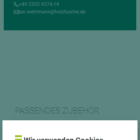
+49 2553 9374-14
jan.wehrmann@holztusche.de
PASSENDES ZUBEHÖR