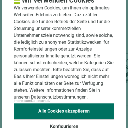
Wir verwenden Cookies
Wir verwenden Cookies, um Ihnen ein optimales
Webseiten-Erlebnis zu bieten. Dazu zählen
Cookies, die für den Betrieb der Seite und für die
Steuerung unserer kommerziellen
Unternehmensziele notwendig sind, sowie solche,
die lediglich zu anonymen Statistikzwecken, für
Komforteinstellungen oder zur Anzeige
personalisierter Inhalte genutzt werden. Sie
Art.-Nr. 09600010030
Art.-Nr
können selbst entscheiden, welche Kategorien Sie
Licht & Harmonie
Licht 
zulassen möchten. Bitte beachten Sie, dass auf
Ganzglastürbeschlag Square 2.1
Ganzgl
Basis Ihrer Einstellungen womöglich nicht mehr
comfortplus Studio/Office ähnl.
Form f
alle Funktionalitäten der Seite zur Verfügung
Edelstahl matt Unverschließbar
stehen. Weitere Informationen finden Sie in
unseren Datenschutzbestimmungen.
Impressum
Datenschutz
Alle Cookies akzeptieren
Konfigurieren