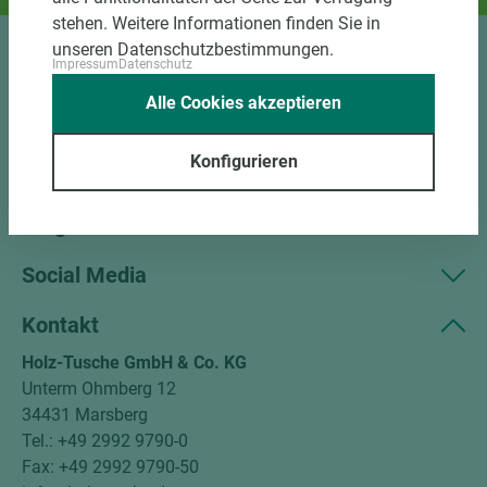
stehen. Weitere Informationen finden Sie in
unseren Datenschutzbestimmungen.
Impressum
Datenschutz
Sortiment
Alle Cookies akzeptieren
Kundenservice
Konfigurieren
Unternehmen
Mitgliedschaften
Social Media
Kontakt
Holz-Tusche GmbH & Co. KG
Unterm Ohmberg 12
34431 Marsberg
Tel.: +49 2992 9790-0
Fax: +49 2992 9790-50